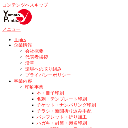
コンテンツへスキップ
メニュー
Topics
企業情報
会社概要
代表者挨拶
沿革
環境への取り組み
プライバシーポリシー
事業内容
印刷事業
本・冊子印刷
名刺・テンプレート印刷
チケット・ナンバリング印刷
チラシ・新聞折り込み手配
パンフレット・折り加工
ハガキ・封筒・宛名印刷