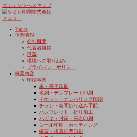
コンテンツへスキップ
メニュー
Topics
企業情報
会社概要
代表者挨拶
沿革
環境への取り組み
プライバシーポリシー
事業内容
印刷事業
本・冊子印刷
名刺・テンプレート印刷
チケット・ナンバリング印刷
チラシ・新聞折り込み手配
パンフレット・折り加工
ハガキ・封筒・宛名印刷
シール印刷・カッティング
帳票・複写伝票印刷