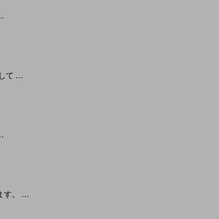
…
して …
…
す。 …