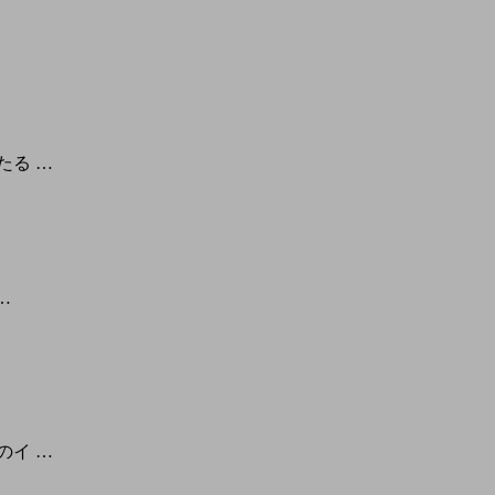
たる …
…
のイ …