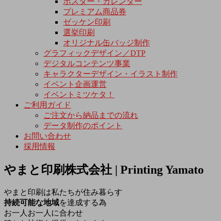
ポスター・カレンダー
プレミアム商品券
ゼッケン印刷
選挙印刷
オリジナル缶バッジ制作
グラフィックデザイン／DTP
デジタルコンテンツ事業
キャラクターデザイン・イラスト制作
イベント企画運営
イベントミツケタ！
ご利用ガイド
ご注文から納品までの流れ
データ制作のポイント
お問い合わせ
採用情報
やまと印刷株式会社 | Printing Yamato
やまと印刷は私たちが住み暮らす
持続可能な地域
を達成する為
お一人お一人に合わせ