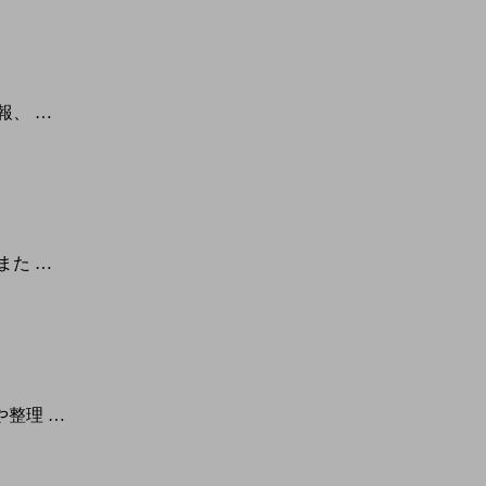
報、 …
また …
整理 …