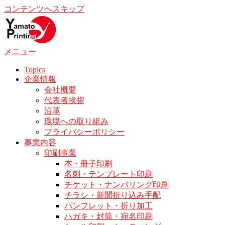
コンテンツへスキップ
メニュー
Topics
企業情報
会社概要
代表者挨拶
沿革
環境への取り組み
プライバシーポリシー
事業内容
印刷事業
本・冊子印刷
名刺・テンプレート印刷
チケット・ナンバリング印刷
チラシ・新聞折り込み手配
パンフレット・折り加工
ハガキ・封筒・宛名印刷