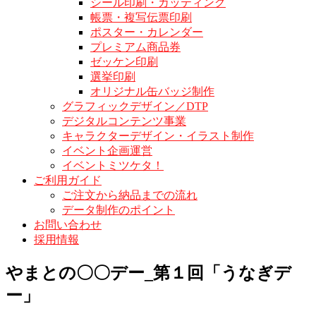
シール印刷・カッティング
帳票・複写伝票印刷
ポスター・カレンダー
プレミアム商品券
ゼッケン印刷
選挙印刷
オリジナル缶バッジ制作
グラフィックデザイン／DTP
デジタルコンテンツ事業
キャラクターデザイン・イラスト制作
イベント企画運営
イベントミツケタ！
ご利用ガイド
ご注文から納品までの流れ
データ制作のポイント
お問い合わせ
採用情報
やまとの〇〇デー_第１回「うなぎデ
ー」