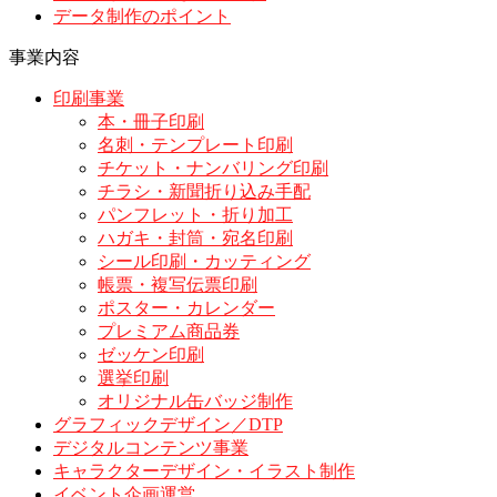
データ制作のポイント
事業内容
印刷事業
本・冊子印刷
名刺・テンプレート印刷
チケット・ナンバリング印刷
チラシ・新聞折り込み手配
パンフレット・折り加工
ハガキ・封筒・宛名印刷
シール印刷・カッティング
帳票・複写伝票印刷
ポスター・カレンダー
プレミアム商品券
ゼッケン印刷
選挙印刷
オリジナル缶バッジ制作
グラフィックデザイン／DTP
デジタルコンテンツ事業
キャラクターデザイン・イラスト制作
イベント企画運営