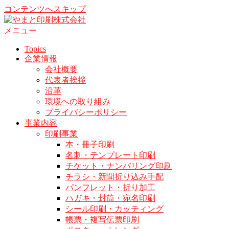
コンテンツへスキップ
メニュー
Topics
企業情報
会社概要
代表者挨拶
沿革
環境への取り組み
プライバシーポリシー
事業内容
印刷事業
本・冊子印刷
名刺・テンプレート印刷
チケット・ナンバリング印刷
チラシ・新聞折り込み手配
パンフレット・折り加工
ハガキ・封筒・宛名印刷
シール印刷・カッティング
帳票・複写伝票印刷