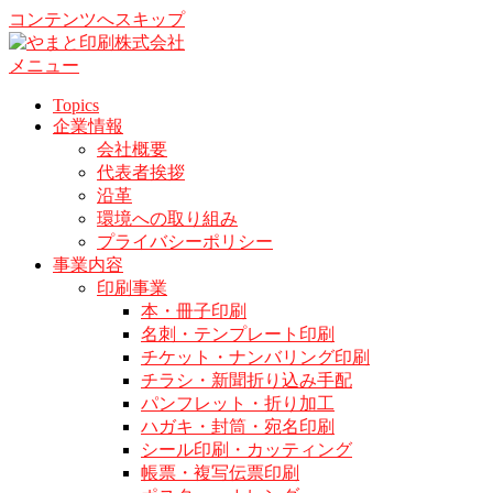
コンテンツへスキップ
メニュー
Topics
企業情報
会社概要
代表者挨拶
沿革
環境への取り組み
プライバシーポリシー
事業内容
印刷事業
本・冊子印刷
名刺・テンプレート印刷
チケット・ナンバリング印刷
チラシ・新聞折り込み手配
パンフレット・折り加工
ハガキ・封筒・宛名印刷
シール印刷・カッティング
帳票・複写伝票印刷