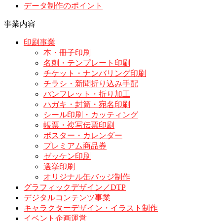
データ制作のポイント
事業内容
印刷事業
本・冊子印刷
名刺・テンプレート印刷
チケット・ナンバリング印刷
チラシ・新聞折り込み手配
パンフレット・折り加工
ハガキ・封筒・宛名印刷
シール印刷・カッティング
帳票・複写伝票印刷
ポスター・カレンダー
プレミアム商品券
ゼッケン印刷
選挙印刷
オリジナル缶バッジ制作
グラフィックデザイン／DTP
デジタルコンテンツ事業
キャラクターデザイン・イラスト制作
イベント企画運営