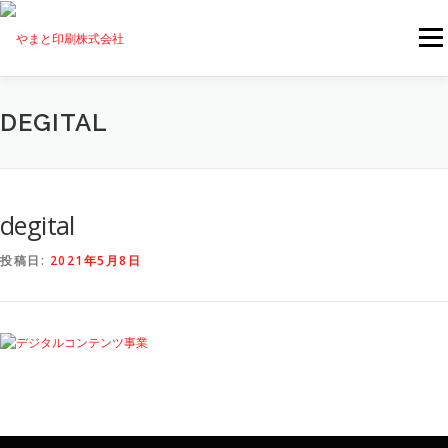
コンテンツへスキップ
メニ
TOPICS
企業情報
事業内容
ご利用ガイド
DEGITAL
お問い合わせ
採用情報
degital
投稿日:
2021年5月8日