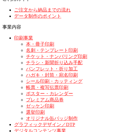
ご注文から納品までの流れ
データ制作のポイント
事業内容
印刷事業
本・冊子印刷
名刺・テンプレート印刷
チケット・ナンバリング印刷
チラシ・新聞折り込み手配
パンフレット・折り加工
ハガキ・封筒・宛名印刷
シール印刷・カッティング
帳票・複写伝票印刷
ポスター・カレンダー
プレミアム商品券
ゼッケン印刷
選挙印刷
オリジナル缶バッジ制作
グラフィックデザイン／DTP
デジタルコンテンツ事業