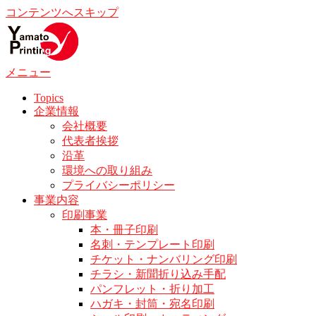
コンテンツへスキップ
メニュー
Topics
企業情報
会社概要
代表者挨拶
沿革
環境への取り組み
プライバシーポリシー
事業内容
印刷事業
本・冊子印刷
名刺・テンプレート印刷
チケット・ナンバリング印刷
チラシ・新聞折り込み手配
パンフレット・折り加工
ハガキ・封筒・宛名印刷