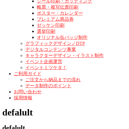
シール印刷・カッティング
帳票・複写伝票印刷
ポスター・カレンダー
プレミアム商品券
ゼッケン印刷
選挙印刷
オリジナル缶バッジ制作
グラフィックデザイン／DTP
デジタルコンテンツ事業
キャラクターデザイン・イラスト制作
イベント企画運営
イベントミツケタ！
ご利用ガイド
ご注文から納品までの流れ
データ制作のポイント
お問い合わせ
採用情報
defalult
defalult