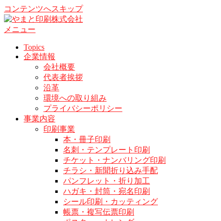
コンテンツへスキップ
メニュー
Topics
企業情報
会社概要
代表者挨拶
沿革
環境への取り組み
プライバシーポリシー
事業内容
印刷事業
本・冊子印刷
名刺・テンプレート印刷
チケット・ナンバリング印刷
チラシ・新聞折り込み手配
パンフレット・折り加工
ハガキ・封筒・宛名印刷
シール印刷・カッティング
帳票・複写伝票印刷