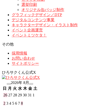
選挙印刷
オリジナル缶バッジ制作
グラフィックデザイン／DTP
デジタルコンテンツ事業
キャラクターデザイン・イラスト制作
イベント企画運営
イベントミツケタ！
その他
採用情報
お問い合わせ
サイトポリシー
ひろサクくん公式X
2026年 8月
日
月
火
水
木
金
土
26
27
28
29
30
31
1
2
3
4
5
6
7
8