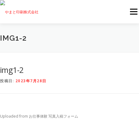
コンテンツへスキップ
メニ
TOPICS
企業情報
事業内容
ご利用ガイド
IMG1-2
お問い合わせ
採用情報
img1-2
投稿日:
2023年7月28日
Uploaded from お仕事体験 写真入稿フォーム