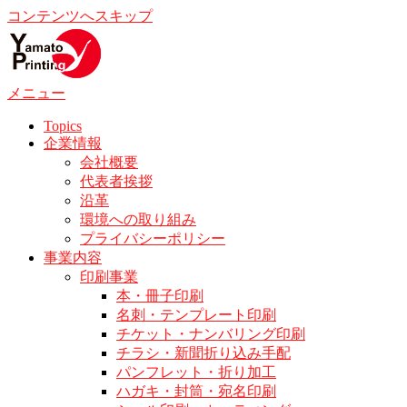
コンテンツへスキップ
メニュー
Topics
企業情報
会社概要
代表者挨拶
沿革
環境への取り組み
プライバシーポリシー
事業内容
印刷事業
本・冊子印刷
名刺・テンプレート印刷
チケット・ナンバリング印刷
チラシ・新聞折り込み手配
パンフレット・折り加工
ハガキ・封筒・宛名印刷