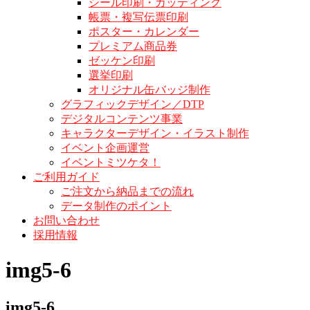
シール印刷・カッティング
帳票・複写伝票印刷
ポスター・カレンダー
プレミアム商品券
ゼッケン印刷
選挙印刷
オリジナル缶バッジ制作
グラフィックデザイン／DTP
デジタルコンテンツ事業
キャラクターデザイン・イラスト制作
イベント企画運営
イベントミツケタ！
ご利用ガイド
ご注文から納品までの流れ
データ制作のポイント
お問い合わせ
採用情報
img5-6
img5-6