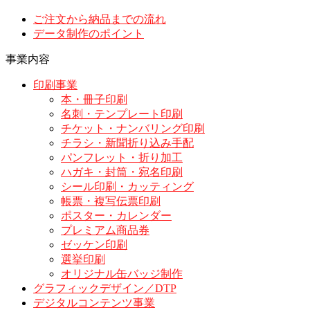
ご注文から納品までの流れ
データ制作のポイント
事業内容
印刷事業
本・冊子印刷
名刺・テンプレート印刷
チケット・ナンバリング印刷
チラシ・新聞折り込み手配
パンフレット・折り加工
ハガキ・封筒・宛名印刷
シール印刷・カッティング
帳票・複写伝票印刷
ポスター・カレンダー
プレミアム商品券
ゼッケン印刷
選挙印刷
オリジナル缶バッジ制作
グラフィックデザイン／DTP
デジタルコンテンツ事業