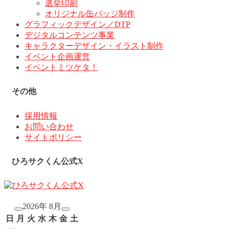
選挙印刷
オリジナル缶バッジ制作
グラフィックデザイン／DTP
デジタルコンテンツ事業
キャラクターデザイン・イラスト制作
イベント企画運営
イベントミツケタ！
その他
採用情報
お問い合わせ
サイトポリシー
ひろサクくん公式X
2026年 8月
日
月
火
水
木
金
土