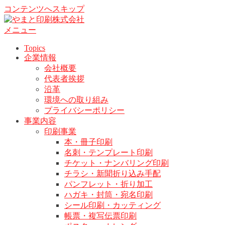
コンテンツへスキップ
メニュー
Topics
企業情報
会社概要
代表者挨拶
沿革
環境への取り組み
プライバシーポリシー
事業内容
印刷事業
本・冊子印刷
名刺・テンプレート印刷
チケット・ナンバリング印刷
チラシ・新聞折り込み手配
パンフレット・折り加工
ハガキ・封筒・宛名印刷
シール印刷・カッティング
帳票・複写伝票印刷