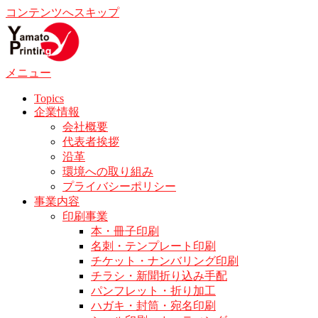
コンテンツへスキップ
メニュー
Topics
企業情報
会社概要
代表者挨拶
沿革
環境への取り組み
プライバシーポリシー
事業内容
印刷事業
本・冊子印刷
名刺・テンプレート印刷
チケット・ナンバリング印刷
チラシ・新聞折り込み手配
パンフレット・折り加工
ハガキ・封筒・宛名印刷