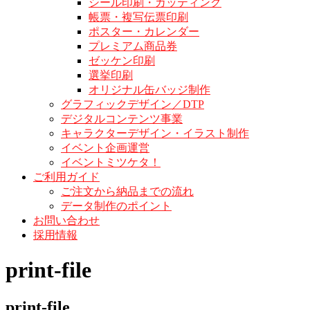
シール印刷・カッティング
帳票・複写伝票印刷
ポスター・カレンダー
プレミアム商品券
ゼッケン印刷
選挙印刷
オリジナル缶バッジ制作
グラフィックデザイン／DTP
デジタルコンテンツ事業
キャラクターデザイン・イラスト制作
イベント企画運営
イベントミツケタ！
ご利用ガイド
ご注文から納品までの流れ
データ制作のポイント
お問い合わせ
採用情報
print-file
print-file