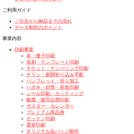
ご利用ガイド
ご注文から納品までの流れ
データ制作のポイント
事業内容
印刷事業
本・冊子印刷
名刺・テンプレート印刷
チケット・ナンバリング印刷
チラシ・新聞折り込み手配
パンフレット・折り加工
ハガキ・封筒・宛名印刷
シール印刷・カッティング
帳票・複写伝票印刷
ポスター・カレンダー
プレミアム商品券
ゼッケン印刷
選挙印刷
オリジナル缶バッジ制作