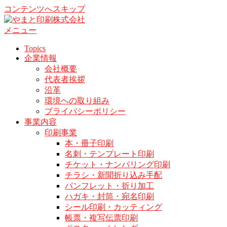
コンテンツへスキップ
メニュー
Topics
企業情報
会社概要
代表者挨拶
沿革
環境への取り組み
プライバシーポリシー
事業内容
印刷事業
本・冊子印刷
名刺・テンプレート印刷
チケット・ナンバリング印刷
チラシ・新聞折り込み手配
パンフレット・折り加工
ハガキ・封筒・宛名印刷
シール印刷・カッティング
帳票・複写伝票印刷