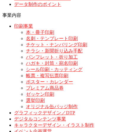
データ制作のポイント
事業内容
印刷事業
本・冊子印刷
名刺・テンプレート印刷
チケット・ナンバリング印刷
チラシ・新聞折り込み手配
パンフレット・折り加工
ハガキ・封筒・宛名印刷
シール印刷・カッティング
帳票・複写伝票印刷
ポスター・カレンダー
プレミアム商品券
ゼッケン印刷
選挙印刷
オリジナル缶バッジ制作
グラフィックデザイン／DTP
デジタルコンテンツ事業
キャラクターデザイン・イラスト制作
イベント企画運営