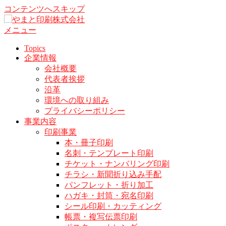
コンテンツへスキップ
メニュー
Topics
企業情報
会社概要
代表者挨拶
沿革
環境への取り組み
プライバシーポリシー
事業内容
印刷事業
本・冊子印刷
名刺・テンプレート印刷
チケット・ナンバリング印刷
チラシ・新聞折り込み手配
パンフレット・折り加工
ハガキ・封筒・宛名印刷
シール印刷・カッティング
帳票・複写伝票印刷