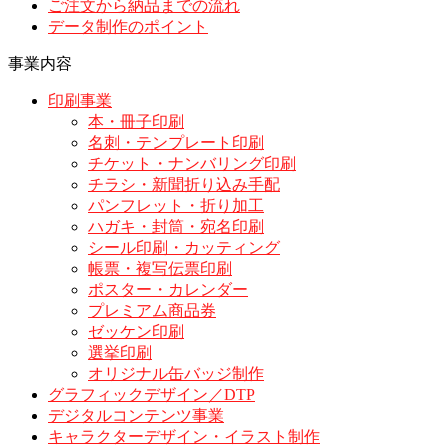
ご注文から納品までの流れ
データ制作のポイント
事業内容
印刷事業
本・冊子印刷
名刺・テンプレート印刷
チケット・ナンバリング印刷
チラシ・新聞折り込み手配
パンフレット・折り加工
ハガキ・封筒・宛名印刷
シール印刷・カッティング
帳票・複写伝票印刷
ポスター・カレンダー
プレミアム商品券
ゼッケン印刷
選挙印刷
オリジナル缶バッジ制作
グラフィックデザイン／DTP
デジタルコンテンツ事業
キャラクターデザイン・イラスト制作